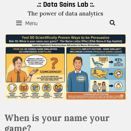
Skip
.:: Data Sains Lab ::.
to
The power of data analytics
content
Menu
SEAR
When is your name your
game?