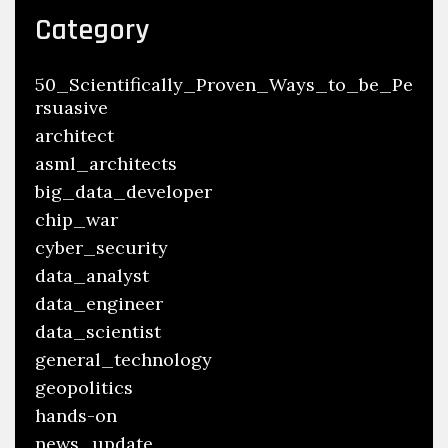
Category
50_Scientifically_Proven_Ways_to_be_Pe
rsuasive
architect
asml_architects
big_data_developer
chip_war
cyber_security
data_analyst
data_engineer
data_scientist
general_technology
geopolitics
hands-on
news_update