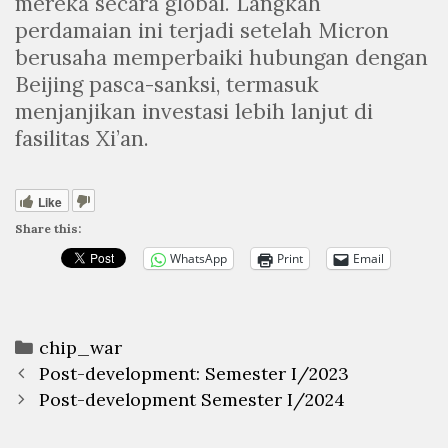
mereka secara global. Langkah
perdamaian ini terjadi setelah Micron
berusaha memperbaiki hubungan dengan
Beijing pasca-sanksi, termasuk
menjanjikan investasi lebih lanjut di
fasilitas Xi’an.
Like
Share this:
WhatsApp
Print
Email
Categories
chip_war
Post
Post-development: Semester I/2023
navigation
Post-development Semester I/2024