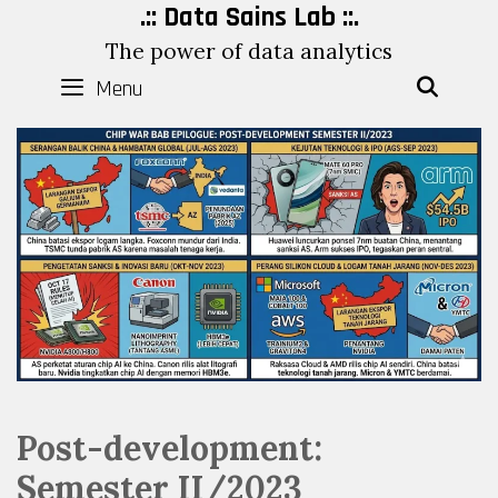
Skip
.:: Data Sains Lab ::.
to
The power of data analytics
content
Menu
SEAR
Post-development:
Semester II/2023