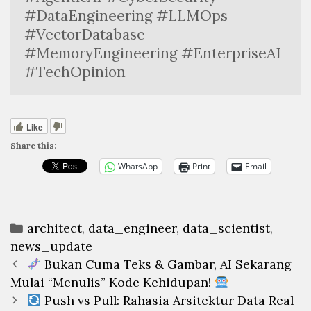
#DataEngineering #LLMOps 
#VectorDatabase 
#MemoryEngineering #EnterpriseAI 
#TechOpinion
Like
Share this:
WhatsApp
Print
Email
Categories
architect
,
data_engineer
,
data_scientist
,
news_update
Post
Bukan Cuma Teks & Gambar, AI Sekarang
navigation
Mulai “Menulis” Kode Kehidupan!
Push vs Pull: Rahasia Arsitektur Data Real-