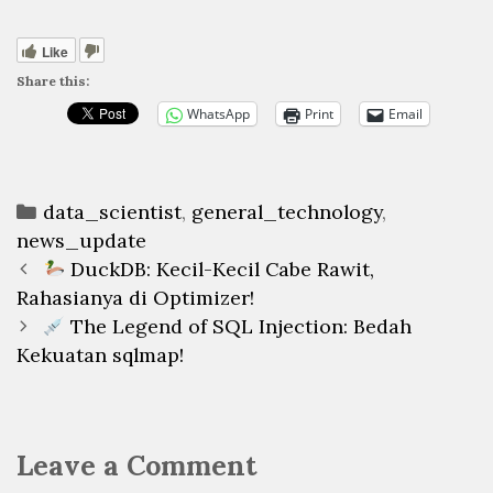
Like
Share this:
WhatsApp
Print
Email
Categories
data_scientist
,
general_technology
,
news_update
Post
DuckDB: Kecil-Kecil Cabe Rawit,
navigation
Rahasianya di Optimizer!
The Legend of SQL Injection: Bedah
Kekuatan sqlmap!
Leave a Comment