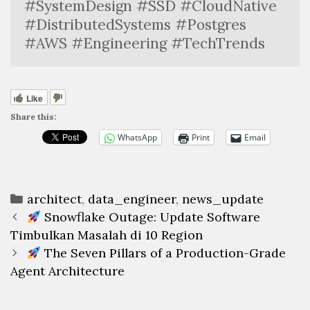
#SystemDesign #SSD #CloudNative 
#DistributedSystems #Postgres 
#AWS #Engineering #TechTrends
Like
Share this:
WhatsApp
Print
Email
Categories
architect
,
data_engineer
,
news_update
Post
Snowflake Outage: Update Software
navigation
Timbulkan Masalah di 10 Region
The Seven Pillars of a Production-Grade
Agent Architecture