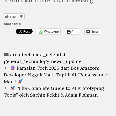
#AIInfrastructure #DataLicensing
Like
Share this:
WhatsApp
Print
Email
Categories
architect
,
data_scientist
,
general_technology
,
news_update
Post
Ramalan Tech 2026 dari Bos Amazon:
navigation
Developer Nggak Mati, Tapi Jadi “Renaissance
Man”!
“The Complete Guide to AI Prototyping
Tools” oleh Sachin Rekhi & Adam Fishman