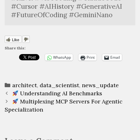
#Cursor #AIHistory #GenerativeAI 
#FutureOfCoding #GeminiNano
Like
Share this:
WhatsApp
Print
Email
Categories
architect
,
data_scientist
,
news_update
Post
Understanding AI Benchmarks
navigation
Multiplexing MCP Servers For Agentic
Specialization