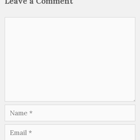
Leave a Comment
Comment
Name
Email