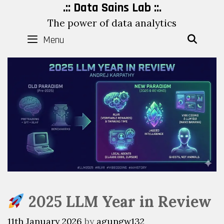
Skip
.:: Data Sains Lab ::.
to
The power of data analytics
content
Menu
SEAR
2025 LLM Year in Review
11th January 2026
by
agungw132