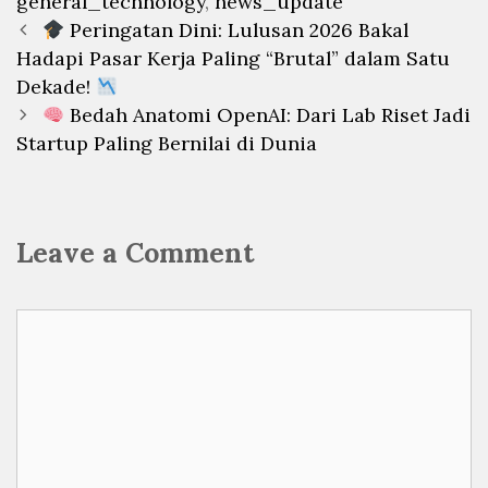
general_technology
,
news_update
Post
Peringatan Dini: Lulusan 2026 Bakal
navigation
Hadapi Pasar Kerja Paling “Brutal” dalam Satu
Dekade!
Bedah Anatomi OpenAI: Dari Lab Riset Jadi
Startup Paling Bernilai di Dunia
Leave a Comment
Comment