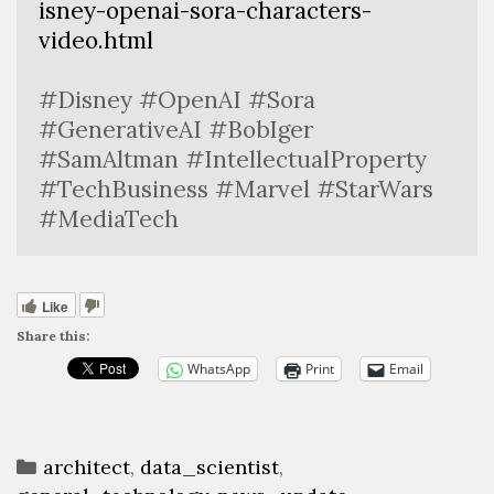
isney-openai-sora-characters-
video.html
#Disney #OpenAI #Sora 
#GenerativeAI #BobIger 
#SamAltman #IntellectualProperty 
#TechBusiness #Marvel #StarWars 
#MediaTech
Like
Share this:
WhatsApp
Print
Email
Categories
architect
,
data_scientist
,