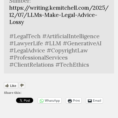
Sumber:
https://writing.kemitchell.com/2025/
12/07/LLMs-Make-Legal-Advice-
Lossy
#LegalTech #ArtificialIntelligence 
#LawyerLife #LLM #GenerativeAI 
#LegalAdvice #CopyrightLaw 
#ProfessionalServices 
#ClientRelations #TechEthics
Like
Share this:
WhatsApp
Print
Email