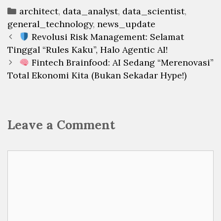
Categories
architect
,
data_analyst
,
data_scientist
,
general_technology
,
news_update
Post
Revolusi Risk Management: Selamat
navigation
Tinggal “Rules Kaku”, Halo Agentic AI!
Fintech Brainfood: AI Sedang “Merenovasi”
Total Ekonomi Kita (Bukan Sekadar Hype!)
Leave a Comment
Comment